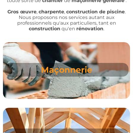
toute sorte de
chantier
de
maçonnerie générale
:
Gros
œuvre
,
charpente
,
construction de piscine
.
Nous proposons nos services autant aux
professionnels qu'aux particuliers, tant en
construction
qu'en
rénovation
.
Maçonnerie