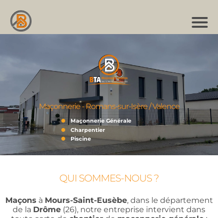
Maçonnerie - Romans-sur-Isère / Valence
Maçonnerie Générale
Charpentier
Piscine
QUI SOMMES-NOUS ?
Maçons
à
Mours-Saint-Eusèbe
, dans le département
de la
Drôme
(26), notre entreprise intervient dans