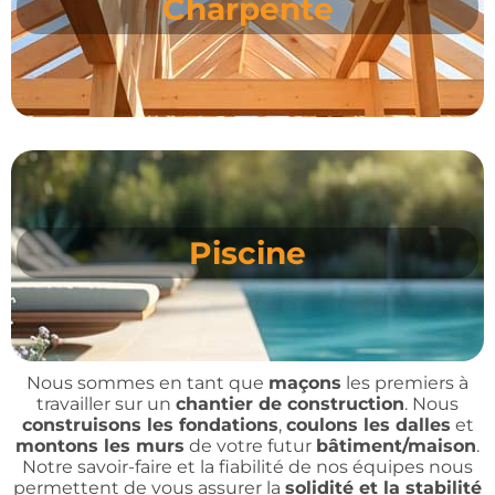
Charpente
Piscine
Nous sommes en tant que
maçons
les premiers à
travailler sur un
chantier de construction
. Nous
construisons les fondations
,
coulons les dalles
et
montons les murs
de votre futur
bâtiment/maison
.
Notre savoir-faire et la fiabilité de nos équipes nous
permettent de vous assurer la
solidité et la stabilité